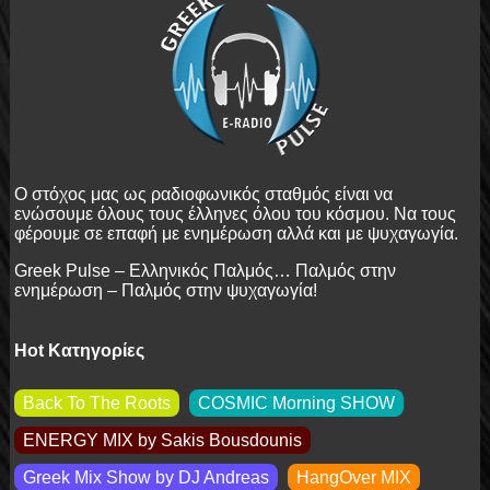
Ο στόχος μας ως ραδιοφωνικός σταθμός είναι να
ενώσουμε όλους τους έλληνες όλου του κόσμου. Να τους
φέρουμε σε επαφή με ενημέρωση αλλά και με ψυχαγωγία.
Greek
Pulse
– Ελληνικός Παλμός… Παλμός στην
ενημέρωση – Παλμός στην ψυχαγωγία!
Hot Κατηγορίες
Back To The Roots
COSMIC Morning SHOW
ENERGY MIX by Sakis Βousdounis
Greek Mix Show by DJ Andreas
HangOver MIX