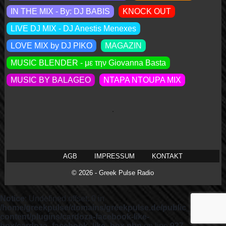
IN THE MIX - By: DJ BABIS
KNOCK OUT
LIVE DJ MIX - DJ Anestis Menexes
LOVE MIX by DJ PIKO
MAGAZIN
MUSIC BLENDER - με την Giovanna Basta
MUSIC BY BALAGEO
NTAPA NTOUPA MIX
AGB
IMPRESSUM
KONTAKT
© 2026 - Greek Pulse Radio
Notice
: Undefined offset: 0 in
/home/greekpulse/domains/greekpulse.de/public_html/wp-
content/plugins/cardoza-facebook-like-
box/cardoza_facebook_like_box.php
on line
937