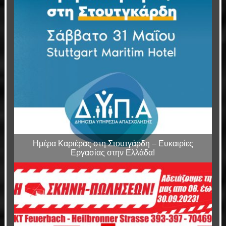
Ημέρα Καριέρας στη Στουτγάρδη – Ευκαιρίες
Εργασίας στην Ελλάδα!