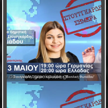
Στουτγκάρδη Σήμερα – καλεσμένη η “Βασιλική Φωτιάδου”