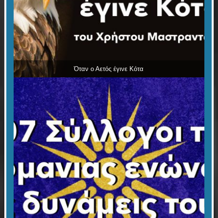
Όταν ο Αετός έγινε Κότα