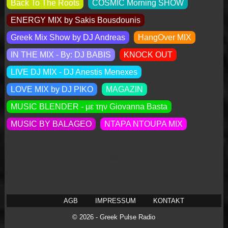
Back To The Roots
COSMIC Morning SHOW
ENERGY MIX by Sakis Βousdounis
Greek Mix Show by DJ Andreas
HangOver MIX
IN THE MIX - By: DJ BABIS
KNOCK OUT
LIVE DJ MIX - DJ Anestis Menexes
LOVE MIX by DJ PIKO
MAGAZIN
MUSIC BLENDER - με την Giovanna Basta
MUSIC BY BALAGEO
NTAPA NTOUPA MIX
AGB
IMPRESSUM
KONTAKT
© 2026 - Greek Pulse Radio