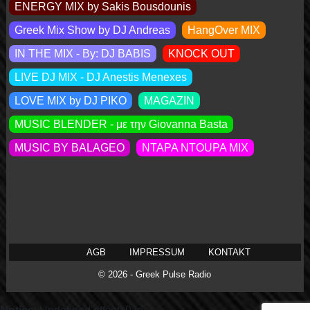
ENERGY MIX by Sakis Βousdounis
Greek Mix Show by DJ Andreas
HangOver MIX
IN THE MIX - By: DJ BABIS
KNOCK OUT
LIVE DJ MIX - DJ Anestis Menexes
LOVE MIX by DJ PIKO
MAGAZIN
MUSIC BLENDER - με την Giovanna Basta
MUSIC BY BALAGEO
NTAPA NTOUPA MIX
AGB
IMPRESSUM
KONTAKT
© 2026 - Greek Pulse Radio