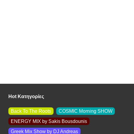
Hot Κατηγορίες
Back To The Roots
COSMIC Morning SHOW
ENERGY MIX by Sakis Βousdounis
Greek Mix Show by DJ Andreas