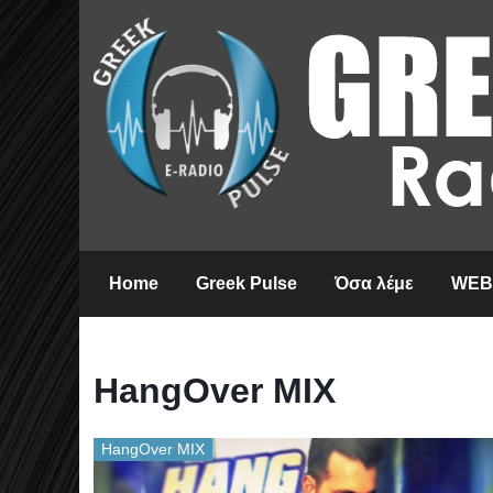
Home
Greek Pulse
Όσα λέμε
WEB
HangOver MIX
HangOver MIX