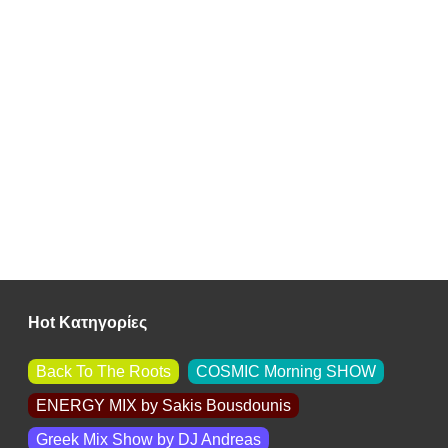
Hot Κατηγορίες
Back To The Roots
COSMIC Morning SHOW
ENERGY MIX by Sakis Βousdounis
Greek Mix Show by DJ Andreas